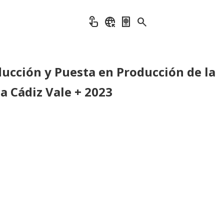
touch_app
captive_portal
passport
search
ducción y Puesta en Producción de la
 Cádiz Vale + 2023