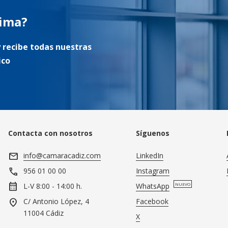
tima?
 recibe todas nuestras
ico
Contacta con nosotros
Síguenos
mail
info@camaracadiz.com
LinkedIn
call
Instagram
956 01 00 00
calendar_month
WhatsApp
NUEVO
L-V 8:00 - 14:00 h.
location_on
Facebook
C/ Antonio López, 4
11004 Cádiz
X