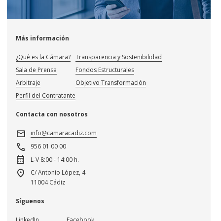
Más información
¿Qué es la Cámara?
Transparencia y Sostenibilidad
Sala de Prensa
Fondos Estructurales
Arbitraje
Objetivo Transformación
Perfil del Contratante
Contacta con nosotros
mail
info@camaracadiz.com
call
956 01 00 00
calendar_month
L-V 8:00 - 14:00 h.
location_on
C/ Antonio López, 4
11004 Cádiz
Síguenos
LinkedIn
Facebook