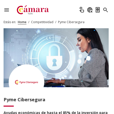
menu
touch_app
captive_portal
passport
search
Estás en:
Home
/
Competitividad
/
Pyme Cibersegura
Pyme Cibersegura
Ayudas económicas de hasta el 85% de la inversión para