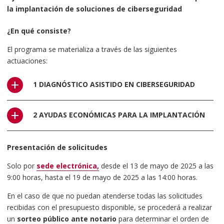
la implantación de soluciones de ciberseguridad
¿En qué consiste?
El programa se materializa a través de las siguientes
actuaciones:
1 DIAGNÓSTICO ASISTIDO EN CIBERSEGURIDAD
En esta fase, se incluye un sistema de diagnóstico asistido y
2 AYUDAS ECONÓMICAS PARA LA IMPLANTACIÓN
personalizado, que permite realizar un análisis exhaustivo del
nivel de ciberseguridad de la pyme y sus posibilidades de
Este Plan recogerá las características de los proyectos a
mejora de la protección mediante el estudio de su dependencia
Presentación de solicitudes
implantar, los proveedores seleccionados libremente por la
de las TIC, riesgos cibernéticos a los que se expone, cultura de
empresa para acometer los mismos y la financiación
Solo por
sede electrónica,
desde el 13 de mayo de 2025 a las
seguridad de la información y protocolos de actuación, que
comprometida. Para cada proyecto se definirán los conceptos
9:00 horas, hasta el 19 de mayo de 2025 a las 14:00 horas.
permite conocer la situación de la empresa destinataria. El
y costes elegibles, así como los plazos de ejecución y
análisis tendrá en cuenta aspectos técnicos, organizativos,
En el caso de que no puedan atenderse todas las solicitudes
justificación de la inversión realizada..
regulatorios y normativos, entre otros.
recibidas con el presupuesto disponible, se procederá a realizar
El presupuesto máximo elegible por empresa para esta fase de
un
sorteo público ante notario
para determinar el orden de
Además, se analizará: la infraestructura tecnológica implantada