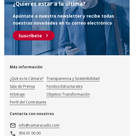
¿Quieres estar a la última?
Apúntate a nuestra newsletter y recibe todas
nuestras novedades en tu correo electrónico
chevron_right
Suscríbete
Más información
¿Qué es la Cámara?
Transparencia y Sostenibilidad
Sala de Prensa
Fondos Estructurales
Arbitraje
Objetivo Transformación
Perfil del Contratante
Contacta con nosotros
mail
info@camaracadiz.com
call
956 01 00 00