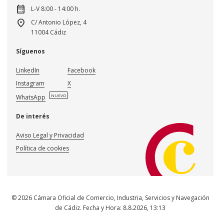
calendar_month
L-V 8:00 - 14:00 h.
location_on
C/ Antonio López, 4
11004 Cádiz
Síguenos
LinkedIn
Facebook
Instagram
X
NUEVO
WhatsApp
De interés
Aviso Legal y Privacidad
Política de cookies
© 2026 Cámara Oficial de Comercio, Industria, Servicios y Navegación
de Cádiz. Fecha y Hora:
8.8.2026
,
13:13