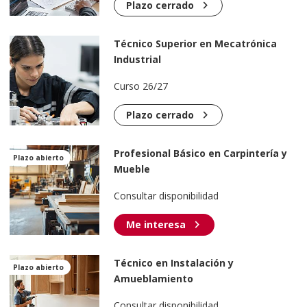
chevron_right
Plazo cerrado
Técnico Superior en Mecatrónica
Industrial
Curso 26/27
chevron_right
Plazo cerrado
Profesional Básico en Carpintería y
Plazo abierto
Mueble
Consultar disponibilidad
chevron_right
Me interesa
Técnico en Instalación y
Plazo abierto
Amueblamiento
Consultar disponibilidad