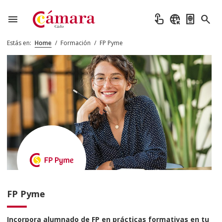
menu
touch_app
captive_portal
passport
search
Estás en:
Home
/
Formación
/
FP Pyme
FP Pyme
Incorpora alumnado de FP en prácticas formativas en tu