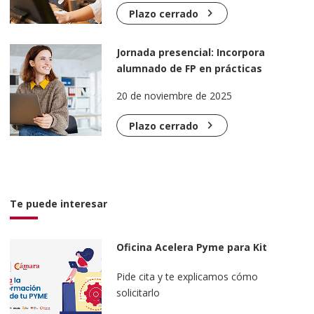
chevron_right
Plazo cerrado
Jornada presencial: Incorpora
alumnado de FP en prácticas
formativas en tu empresa (El
20 de noviembre de 2025
Puerto)
chevron_right
Plazo cerrado
Te puede interesar
Oficina Acelera Pyme para Kit
Digital
Pide cita y te explicamos cómo
solicitarlo