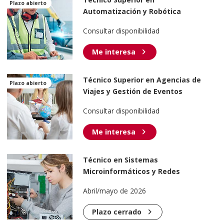
Plazo abierto
Automatización y Robótica
Industrial
Consultar disponibilidad
chevron_right
Me interesa
Técnico Superior en Agencias de
Plazo abierto
Viajes y Gestión de Eventos
Consultar disponibilidad
chevron_right
Me interesa
Técnico en Sistemas
Microinformáticos y Redes
Abril/mayo de 2026
chevron_right
Plazo cerrado