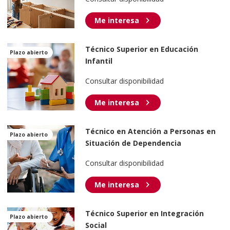
chevron_right
Me interesa
Técnico Superior en Educación
Plazo abierto
Infantil
Consultar disponibilidad
chevron_right
Me interesa
Técnico en Atención a Personas en
Plazo abierto
Situación de Dependencia
Consultar disponibilidad
chevron_right
Me interesa
Técnico Superior en Integración
Plazo abierto
Social