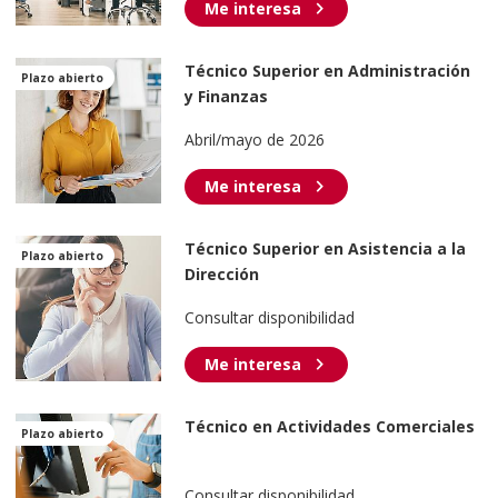
chevron_right
Me interesa
Técnico Superior en Administración
Plazo abierto
y Finanzas
Abril/mayo de 2026
chevron_right
Me interesa
Técnico Superior en Asistencia a la
Plazo abierto
Dirección
Consultar disponibilidad
chevron_right
Me interesa
Técnico en Actividades Comerciales
Plazo abierto
Consultar disponibilidad