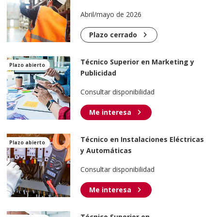
Abril/mayo de 2026
chevron_right
Plazo cerrado
Técnico Superior en Marketing y
Plazo abierto
Publicidad
Consultar disponibilidad
chevron_right
Me interesa
Técnico en Instalaciones Eléctricas
Plazo abierto
y Automáticas
Consultar disponibilidad
chevron_right
Me interesa
Técnico Superior en