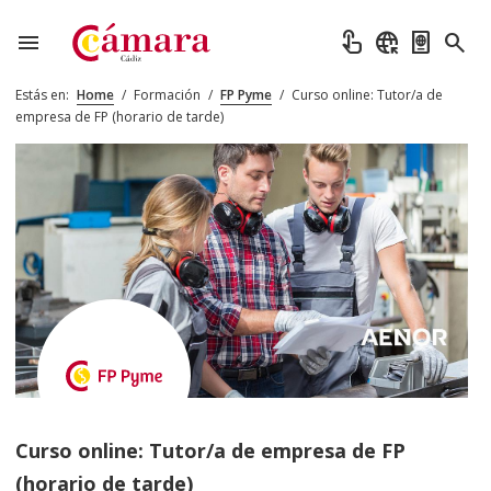
menu
touch_app
captive_portal
passport
search
Estás en:
Home
/
Formación
/
FP Pyme
/
Curso online: Tutor/a de
empresa de FP (horario de tarde)
Curso online: Tutor/a de empresa de FP
(horario de tarde)