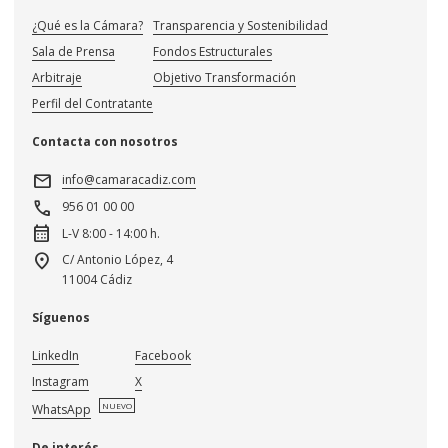
¿Qué es la Cámara?
Transparencia y Sostenibilidad
Sala de Prensa
Fondos Estructurales
Arbitraje
Objetivo Transformación
Perfil del Contratante
Contacta con nosotros
mail
info@camaracadiz.com
call
956 01 00 00
calendar_month
L-V 8:00 - 14:00 h.
location_on
C/ Antonio López, 4
11004 Cádiz
Síguenos
LinkedIn
Facebook
Instagram
X
NUEVO
WhatsApp
De interés