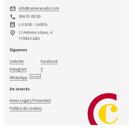
mail
info@camaracadiz.com
call
956 01 00 00
calendar_month
L-V 8:00 - 14:00 h.
location_on
C/ Antonio López, 4
11004 Cádiz
Síguenos
LinkedIn
Facebook
Instagram
X
NUEVO
WhatsApp
De interés
Aviso Legal y Privacidad
Política de cookies