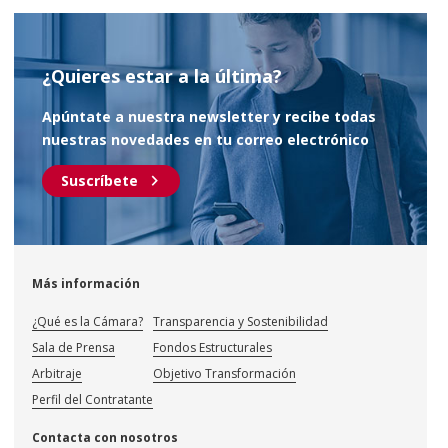
¿Quieres estar a la última?
Apúntate a nuestra newsletter y recibe todas
nuestras novedades en tu correo electrónico
chevron_right
Suscríbete
Más información
¿Qué es la Cámara?
Transparencia y Sostenibilidad
Sala de Prensa
Fondos Estructurales
Arbitraje
Objetivo Transformación
Perfil del Contratante
Contacta con nosotros