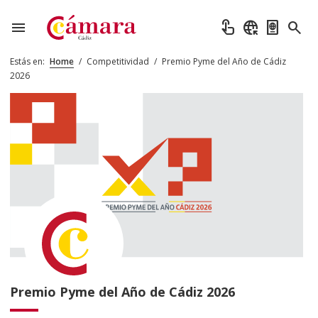
menu
touch_app
captive_portal
passport
search
Estás en:
Home
/
Competitividad
/
Premio Pyme del Año de Cádiz
2026
Premio Pyme del Año de Cádiz 2026