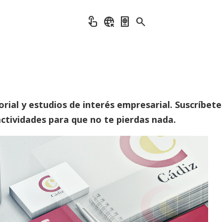
touch_app
captive_portal
passport
search
rial y estudios de interés empresarial. Suscríbete
ctividades para que no te pierdas nada.