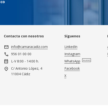
ico
Contacta con nosotros
Síguenos
mail
info@camaracadiz.com
LinkedIn
call
Instagram
956 01 00 00
calendar_month
WhatsApp
NUEVO
L-V 8:00 - 14:00 h.
location_on
Facebook
C/ Antonio López, 4
11004 Cádiz
X