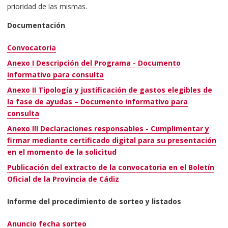
prioridad de las mismas.
Adicionalmente, se financiarán los costes indirectos de las
empresas, a tipo fijo, aplicando el porcentaje del 7% de los
Documentación
costes directos subvencionables, según art. 54 letra a) del
Reglamento (UE) 2021/1060.
Convocatoria
Anexo I Descripción del Programa - Documento
Por tanto, el coste elegible asociado a la implantación de los
informativo para consulta
planes de acción será variable en cada caso, fijándose un
máximo de 7.490,00 € por empresa (7.000,00 € de coste
Anexo II Tipología y justificación de gastos elegibles de
directo + 7% de costes indirectos asociados), que serán
la fase de ayudas – Documento informativo para
prefinanciados en su totalidad por la empresa destinataria.
consulta
Anexo III Declaraciones responsables - Cumplimentar y
El porcentaje máximo de ayuda la a percibir por cada empresa
firmar mediante certificado digital para su presentación
será del 85% sobre el coste elegible indicado, por lo que la
en el momento de la solicitud
cuantía máxima de la ayuda por empresa será de 6.366,50
euros, siempre y cuando se justifique dicha inversión en los
Publicación del extracto de la convocatoria en el Boletín
términos y plazos establecidos.
Oficial de la Provincia de Cádiz
Informe del procedimiento de sorteo y listados
Anuncio fecha sorteo