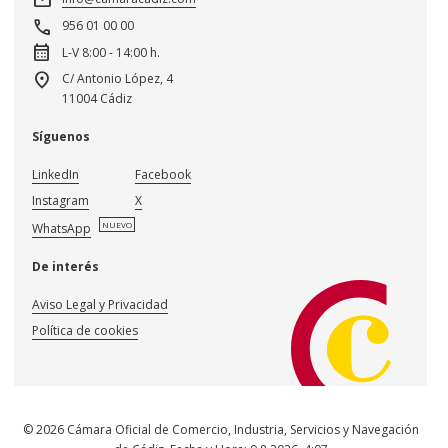
call
956 01 00 00
calendar_month
L-V 8:00 - 14:00 h.
location_on
C/ Antonio López, 4
11004 Cádiz
Síguenos
LinkedIn
Facebook
Instagram
X
NUEVO
WhatsApp
De interés
Aviso Legal y Privacidad
Política de cookies
© 2026 Cámara Oficial de Comercio, Industria, Servicios y Navegación