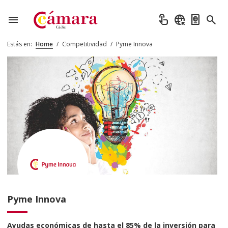
menu
touch_app
captive_portal
passport
search
Estás en:
Home
/
Competitividad
/
Pyme Innova
Pyme Innova
Ayudas económicas de hasta el 85% de la inversión para