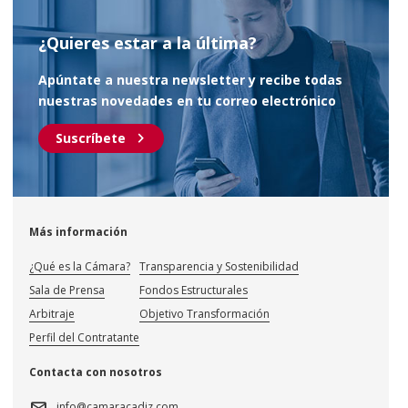
5ª Resolución de admisión Programa Innocámaras 2023
¿Quieres estar a la última?
(07.06.2023)
Apúntate a nuestra newsletter y recibe todas
nuestras novedades en tu correo electrónico
chevron_right
Suscríbete
Más información
¿Qué es la Cámara?
Transparencia y Sostenibilidad
Sala de Prensa
Fondos Estructurales
Arbitraje
Objetivo Transformación
Perfil del Contratante
Contacta con nosotros
mail
info@camaracadiz.com