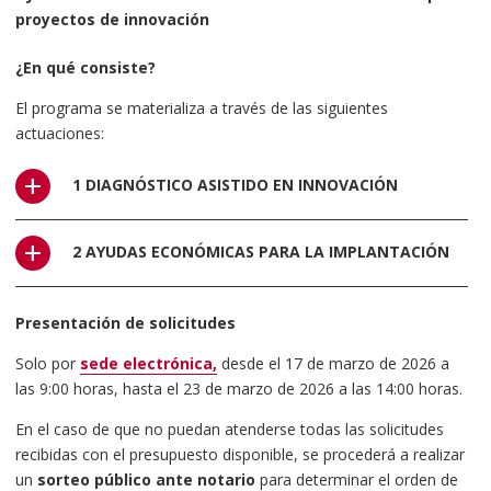
proyectos de innovación
¿En qué consiste?
El programa se materializa a través de las siguientes
actuaciones:
1 DIAGNÓSTICO ASISTIDO EN INNOVACIÓN
En esta fase se le realiza un diagnóstico asistido en materia de
2 AYUDAS ECONÓMICAS PARA LA IMPLANTACIÓN
innovación a la empresa, que permite conocer el nivel de
competitividad de la empresa, en su entorno económico y de
Ayudas económicas para la incorporación de soluciones y
mercado. Esta fase no supone coste económico para la
Presentación de solicitudes
métodos de gestión de la innovación derivados de las
empresa.
recomendaciones efectuadas en el diagnóstico. Durante esta
Solo por
sede electrónica,
desde el 17 de marzo de 2026 a
fase, proveedores externos a las Cámaras realizan la
las 9:00 horas, hasta el 23 de marzo de 2026 a las 14:00 horas.
implantación de las soluciones establecidas en el Diagnóstico.
En el caso de que no puedan atenderse todas las solicitudes
El presupuesto máximo elegible por empresa para esta fase de
recibidas con el presupuesto disponible, se procederá a realizar
ayudas es de 7.000 € de coste directo (IVA no incluido).
un
sorteo público ante notario
para determinar el orden de