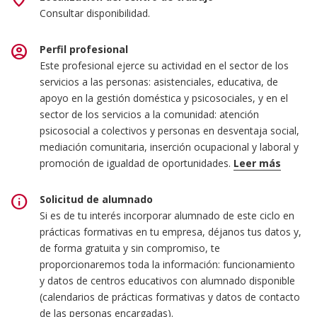
Consultar disponibilidad.
account_circle
Perfil profesional
Este profesional ejerce su actividad en el sector de los
servicios a las personas: asistenciales, educativa, de
apoyo en la gestión doméstica y psicosociales, y en el
sector de los servicios a la comunidad: atención
psicosocial a colectivos y personas en desventaja social,
mediación comunitaria, inserción ocupacional y laboral y
promoción de igualdad de oportunidades.
Leer más
Las ocupaciones y puestos de trabajo más relevantes
info
Solicitud de alumnado
son los siguientes:
Si es de tu interés incorporar alumnado de este ciclo en
prácticas formativas en tu empresa, déjanos tus datos y,
Técnica / técnico de programas de prevención e
de forma gratuita y sin compromiso, te
inserción social.
proporcionaremos toda la información: funcionamiento
Educador / educadora de equipamientos
y datos de centros educativos con alumnado disponible
residenciales de diverso tipo.
(calendarios de prácticas formativas y datos de contacto
Trabajador / trabajadora familiar.
de las personas encargadas).
Auxiliar de tutela.