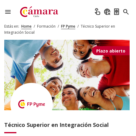
menu
touch_app
captive_portal
passport
search
Estás en:
Home
/
Formación
/
FP Pyme
/
Técnico Superior en
Integración Social
Plazo abierto
Técnico Superior en Integración Social