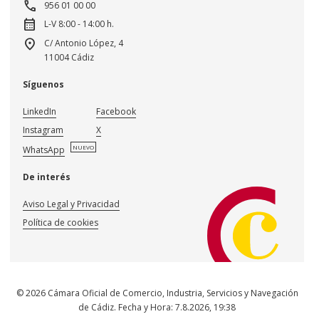
call
956 01 00 00
calendar_month
L-V 8:00 - 14:00 h.
location_on
C/ Antonio López, 4
11004 Cádiz
Síguenos
LinkedIn
Facebook
Instagram
X
NUEVO
WhatsApp
De interés
Aviso Legal y Privacidad
Política de cookies
© 2026 Cámara Oficial de Comercio, Industria, Servicios y Navegación
de Cádiz. Fecha y Hora:
7.8.2026
,
19:38