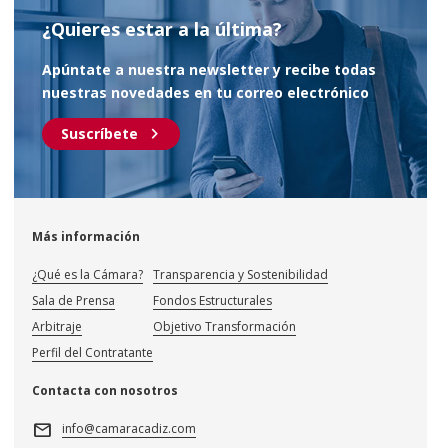
¿Quieres estar a la última?
Apúntate a nuestra newsletter y recibe todas
nuestras novedades en tu correo electrónico
chevron_right
Suscríbete
Más información
¿Qué es la Cámara?
Transparencia y Sostenibilidad
Sala de Prensa
Fondos Estructurales
Arbitraje
Objetivo Transformación
Perfil del Contratante
Contacta con nosotros
mail
info@camaracadiz.com