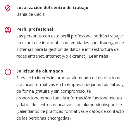
where_to_vote
Localización del centro de trabajo
Bahía de Cádiz.
account_circle
Perfil profesional
Las personas con este perfil profesional podrán trabajar
en el área de informática de entidades que dispongan de
sistemas para la gestión de datos e infraestructura de
redes (intranet, internet y/o extranet).
Leer más
Las ocupaciones y puestos de trabajo más relevantes
info
Solicitud de alumnado
son los siguientes:
Si es de tu interés incorporar alumnado de este ciclo en
prácticas formativas en tu empresa, déjanos tus datos y,
Técnica / técnico en administración de sistemas.
de forma gratuita y sin compromiso, te
Responsable de informática.
proporcionaremos toda la información: funcionamiento
Técnica / técnico en servicios de Internet.
y datos de centros educativos con alumnado disponible
Técnica / técnico en servicios de mensajería
(calendarios de prácticas formativas y datos de contacto
electrónica.
de las personas encargadas).
Personal de apoyo y soporte técnico.
Técnica / técnico en teleasistencia.