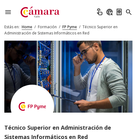
menu
touch_app
captive_portal
passport
search
Estás en:
Home
/
Formación
/
FP Pyme
/
Técnico Superior en
Administración de Sistemas Informáticos en Red
Técnico Superior en Administración de
Sistemas Informáticos en Red