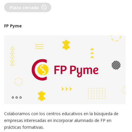
Técnica / técnico en administración de base de
block
datos.
Plazo cerrado
Técnica / técnico de redes.
Supervisor / supervisora de sistemas.
FP Pyme
Técnica / técnico en servicios de comunicaciones.
Técnica / técnico en entornos web.
Colaboramos con los centros educativos en la búsqueda de
empresas interesadas en incorporar alumnado de FP en
prácticas formativas.