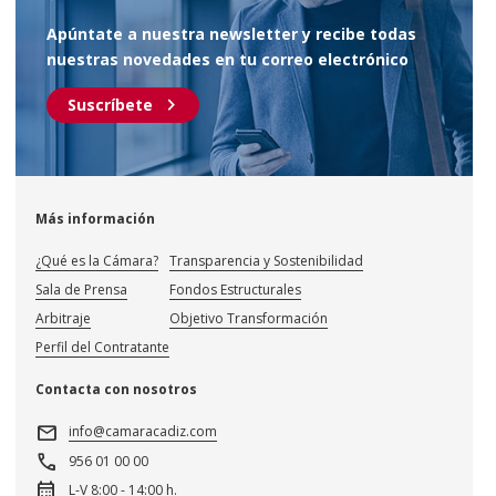
Apúntate a nuestra newsletter y recibe todas
nuestras novedades en tu correo electrónico
chevron_right
Suscríbete
Más información
¿Qué es la Cámara?
Transparencia y Sostenibilidad
Sala de Prensa
Fondos Estructurales
Arbitraje
Objetivo Transformación
Perfil del Contratante
Contacta con nosotros
mail
info@camaracadiz.com
call
956 01 00 00
calendar_month
L-V 8:00 - 14:00 h.