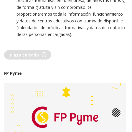
prácticas formativas en tu empresa, déjanos tus datos y,
Desarrollando aplicaciones informáticas para la
de forma gratuita y sin compromiso, te
gestión empresarial y de negocio.
proporcionaremos toda la información: funcionamiento
Desarrollando aplicaciones de propósito general.
y datos de centros educativos con alumnado disponible
Desarrollando aplicaciones en el ámbito del
(calendarios de prácticas formativas y datos de contacto
entretenimiento y la informática móvil.
de las personas encargadas).
block
Plazo cerrado
FP Pyme