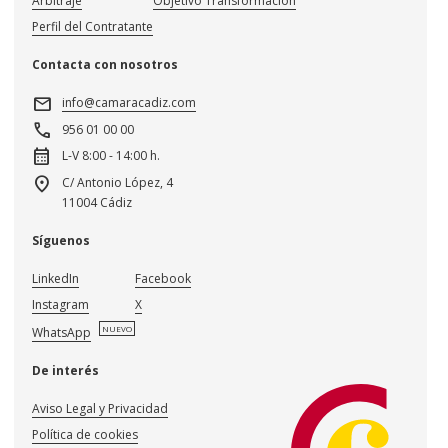
Arbitraje
Objetivo Transformación
Perfil del Contratante
Contacta con nosotros
mail
info@camaracadiz.com
call
956 01 00 00
calendar_month
L-V 8:00 - 14:00 h.
location_on
C/ Antonio López, 4
11004 Cádiz
Síguenos
LinkedIn
Facebook
Instagram
X
NUEVO
WhatsApp
De interés
Aviso Legal y Privacidad
Política de cookies