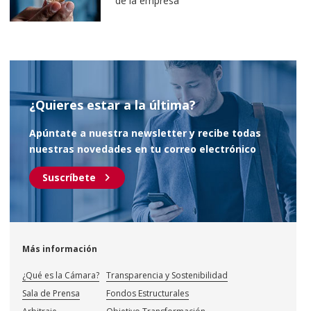
de la empresa
¿Quieres estar a la última?
Apúntate a nuestra newsletter y recibe todas
nuestras novedades en tu correo electrónico
chevron_right
Suscríbete
Más información
¿Qué es la Cámara?
Transparencia y Sostenibilidad
Sala de Prensa
Fondos Estructurales