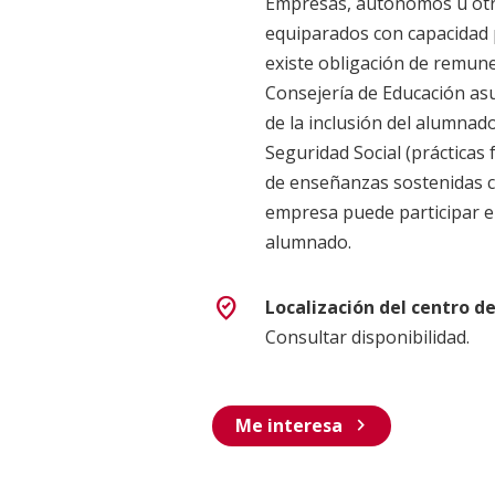
Empresas, autónomos u ot
equiparados con capacidad 
existe obligación de remune
Consejería de Educación asu
de la inclusión del alumnado
Seguridad Social (práctica
de enseñanzas sostenidas c
empresa puede participar en
alumnado.
where_to_vote
Localización del centro d
Consultar disponibilidad.
chevron_right
Me interesa