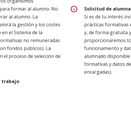
ros organismos
Las ocupaciones y pu
info
para formar al alumno. No
Solicitud de alumn
son los siguientes:
rar al alumno. La
Si es de tu interés i
mirá la gestión y los costes
prácticas formativas
Educador / educador
 en el Sistema de la
y, de forma gratuita 
educación infantil.
s formativas no remuneradas
proporcionaremos tod
Educador / educado
on fondos públicos). La
funcionamiento y dat
programas específi
 el proceso de selección de
alumnado disponible 
6 años) en situació
formativas y datos d
de apoyo familiar.
encargadas).
Educador / educado
de ocio y tiempo li
e trabajo
años: ludotecas, cas
centros educativos,
escuela, etc.