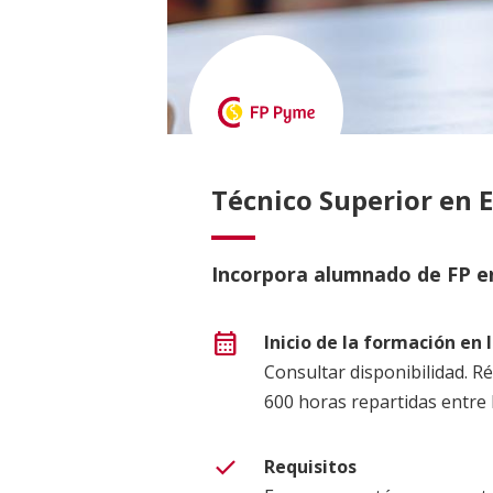
Técnico Superior en E
Incorpora alumnado de FP e
calendar_month
Inicio de la formación en
Consultar disponibilidad. R
600 horas repartidas entre 
check
Requisitos