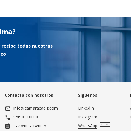
tima?
 recibe todas nuestras
ico
Contacta con nosotros
Síguenos
mail
info@camaracadiz.com
LinkedIn
call
Instagram
956 01 00 00
calendar_month
WhatsApp
NUEVO
L-V 8:00 - 14:00 h.