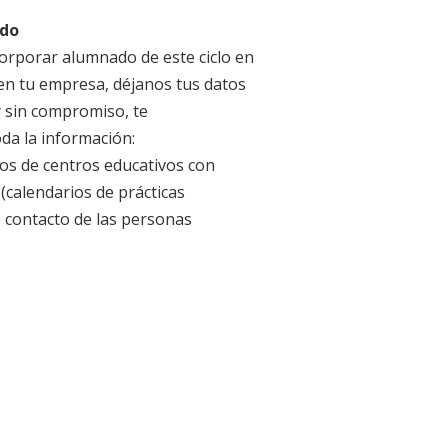
estos de trabajo más relevantes
ado
ncorporar alumnado de este ciclo en
 en tu empresa, déjanos tus datos
a infantil en primer ciclo de
y sin compromiso, te
a la información:
ra en instituciones y/o en
os de centros educativos con
cos de trabajo con menores (0-
(calendarios de prácticas
n de riesgo social, o en medios
e contacto de las personas
ra en programas o actividades
bre infantil con menores de 0 a 6
as de cultura, bibliotecas,
 centros de ocio, granjas