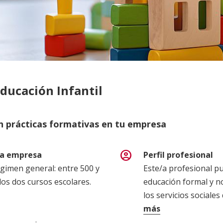
ducación Infantil
n prácticas formativas en tu empresa
account_circle
 la empresa
Perfil profesional
égimen general: entre 500 y
Este/a profesional pu
los dos cursos escolares.
educación formal y no
los servicios sociales
más