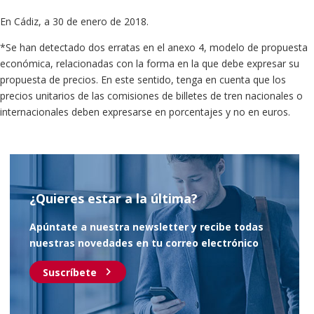
En Cádiz, a 30 de enero de 2018.
*Se han detectado dos erratas en el anexo 4, modelo de propuesta
económica, relacionadas con la forma en la que debe expresar su
propuesta de precios. En este sentido, tenga en cuenta que los
precios unitarios de las comisiones de billetes de tren nacionales o
internacionales deben expresarse en porcentajes y no en euros.
¿Quieres estar a la última?
Apúntate a nuestra newsletter y recibe todas
nuestras novedades en tu correo electrónico
chevron_right
Suscríbete