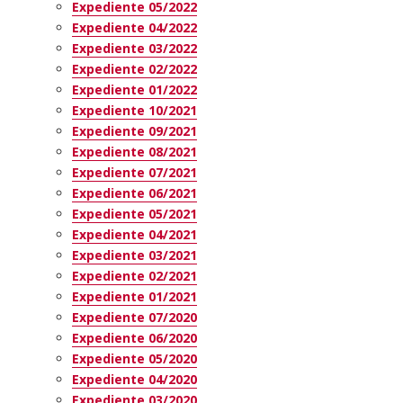
Expediente 05/2022
Expediente 04/2022
Expediente 03/2022
Expediente 02/2022
Expediente 01/2022
Expediente 10/2021
Expediente 09/2021
Expediente 08/2021
Expediente 07/2021
Expediente 06/2021
Expediente 05/2021
Expediente 04/2021
Expediente 03/2021
Expediente 02/2021
Expediente 01/2021
Expediente 07/2020
Expediente 06/2020
Expediente 05/2020
Expediente 04/2020
Expediente 03/2020