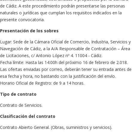
de Cádiz. A este procedimiento podrán presentarse las personas
naturales o jurídicas que cumplan los requisitos indicados en la
presente convocatoria.
Presentación de los sobres
Lugar: Sede de la Cámara Oficial de Comercio, Industria, Servicios y
Navegación de Cádiz, a la A/A Responsable de Contratación – Área
de Licitaciones, c/ Antonio López nº 4. 11004 - Cádiz.
Fecha límite: Hasta las 14:00h del próximo 16 de febrero de 2.018.
Las ofertas enviadas por correo, deberán tener su entrada antes de
esa fecha y hora, no bastando con la justificación del envío.
Horario Oficial de Registro: de 9 a 14 horas.
Tipo de contrato
Contrato de Servicios.
Clasificación del contrato
Contrato Abierto General. (Obras, suministros y servicios).