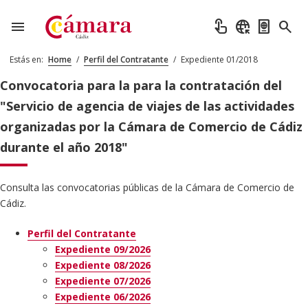
menu
touch_app
captive_portal
passport
search
Estás en:
Home
/
Perfil del Contratante
/
Expediente 01/2018
Convocatoria para la para la contratación del
"Servicio de agencia de viajes de las actividades
organizadas por la Cámara de Comercio de Cádiz
durante el año 2018"
Consulta las convocatorias públicas de la Cámara de Comercio de
Cádiz.
Perfil del Contratante
Expediente 09/2026
Expediente 08/2026
Expediente 07/2026
Expediente 06/2026