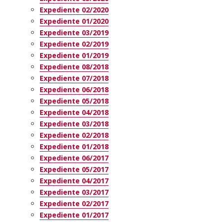
Expediente 02/2020
Expediente 01/2020
Expediente 03/2019
Expediente 02/2019
Expediente 01/2019
Expediente 08/2018
Expediente 07/2018
Expediente 06/2018
Expediente 05/2018
Expediente 04/2018
Expediente 03/2018
Expediente 02/2018
Expediente 01/2018
Expediente 06/2017
Expediente 05/2017
Expediente 04/2017
Expediente 03/2017
Expediente 02/2017
Expediente 01/2017