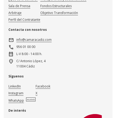
Sala de Prensa
Fondos Estructurales
Arbitraje
Objetivo Transformación
Perfil del Contratante
Contacta con nosotros
mail
info@camaracadiz.com
call
956 01 00 00
calendar_month
L-V 8:00 - 14:00 h.
location_on
C/ Antonio López, 4
11004 Cádiz
Síguenos
LinkedIn
Facebook
Instagram
X
NUEVO
WhatsApp
De interés