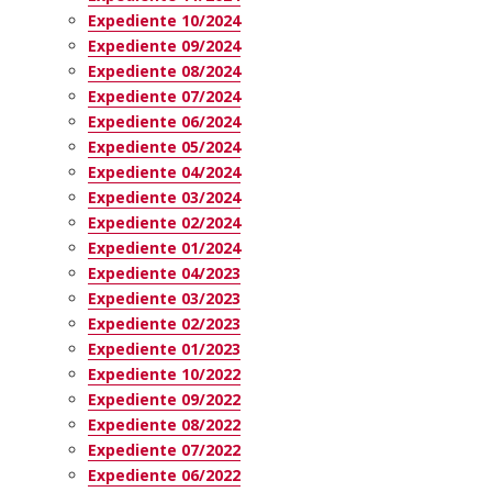
Expediente 10/2024
Expediente 09/2024
Expediente 08/2024
Expediente 07/2024
Expediente 06/2024
Expediente 05/2024
Expediente 04/2024
Expediente 03/2024
Expediente 02/2024
Expediente 01/2024
Expediente 04/2023
Expediente 03/2023
Expediente 02/2023
Expediente 01/2023
Expediente 10/2022
Expediente 09/2022
Expediente 08/2022
Expediente 07/2022
Expediente 06/2022