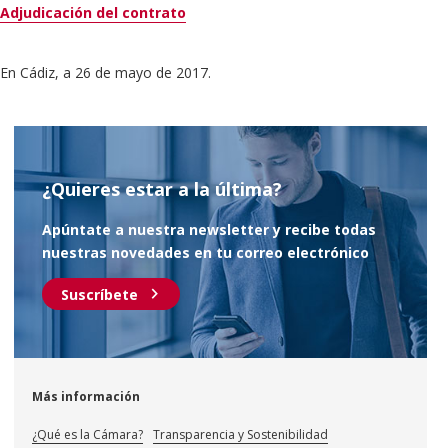
Adjudicación del contrato
En Cádiz, a 26 de mayo de 2017.
¿Quieres estar a la última?
Apúntate a nuestra newsletter y recibe todas
nuestras novedades en tu correo electrónico
chevron_right
Suscríbete
Más información
¿Qué es la Cámara?
Transparencia y Sostenibilidad