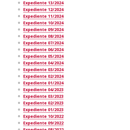
Expediente 13/2024
Expediente 12/2024
Expediente 11/2024
Expediente 10/2024
Expediente 09/2024
Expediente 08/2024
Expediente 07/2024
Expediente 06/2024
Expediente 05/2024
Expediente 04/2024
Expediente 03/2024
Expediente 02/2024
Expediente 01/2024
Expediente 04/2023
Expediente 03/2023
Expediente 02/2023
Expediente 01/2023
Expediente 10/2022
Expediente 09/2022
Expediente 08/2022