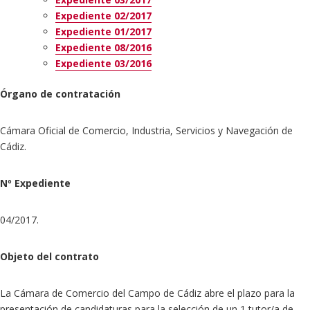
Expediente 02/2017
Expediente 01/2017
Expediente 08/2016
Expediente 03/2016
Órgano de contratación
Cámara Oficial de Comercio, Industria, Servicios y Navegación de
Cádiz.
Nº Expediente
04/2017.
Objeto del contrato
La Cámara de Comercio del Campo de Cádiz abre el plazo para la
presentación de candidaturas para la selección de un 1 tutor/a de