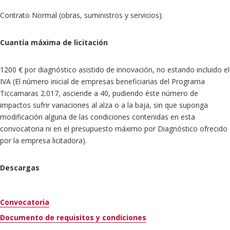
Contrato Normal (obras, suministros y servicios).
Cuantía máxima de licitación
1200 € por diagnóstico asistido de innovación, no estando incluido el
IVA (El número inicial de empresas beneficiarias del Programa
Ticcamaras 2.017, asciende a 40, pudiendo éste número de
impactos sufrir variaciones al alza o a la baja, sin que suponga
modificación alguna de las condiciones contenidas en esta
convocatoria ni en el presupuesto máximo por Diagnóstico ofrecido
por la empresa licitadora).
Descargas
Convocatoria
Documento de requisitos y condiciones