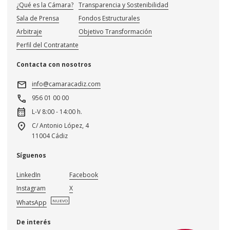
¿Qué es la Cámara?
Transparencia y Sostenibilidad
Sala de Prensa
Fondos Estructurales
Arbitraje
Objetivo Transformación
Perfil del Contratante
Contacta con nosotros
mail
info@camaracadiz.com
call
956 01 00 00
calendar_month
L-V 8:00 - 14:00 h.
location_on
C/ Antonio López, 4
11004 Cádiz
Síguenos
LinkedIn
Facebook
Instagram
X
NUEVO
WhatsApp
De interés