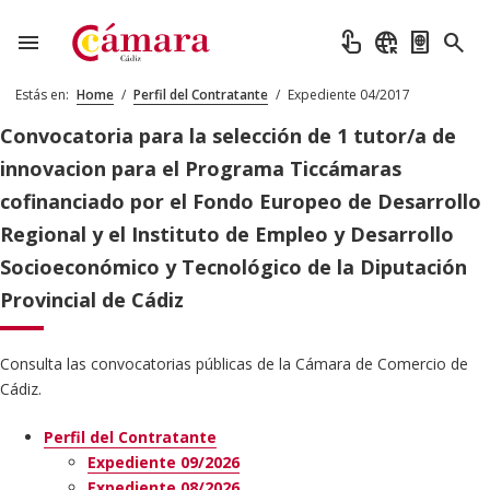
menu
touch_app
captive_portal
passport
search
Estás en:
Home
/
Perfil del Contratante
/
Expediente 04/2017
Convocatoria para la selección de 1 tutor/a de
innovacion para el Programa Ticcámaras
cofinanciado por el Fondo Europeo de Desarrollo
Regional y el Instituto de Empleo y Desarrollo
Socioeconómico y Tecnológico de la Diputación
Provincial de Cádiz
Consulta las convocatorias públicas de la Cámara de Comercio de
Cádiz.
Perfil del Contratante
Expediente 09/2026
Expediente 08/2026