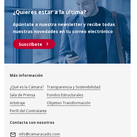
¿Quieres estar a la última?
Apúntate a nuestra newsletter y recibe todas
nuestras novedades en tu correo electrónico
chevron_right
Suscríbete
Más información
¿Qué es la Cámara?
Transparencia y Sostenibilidad
Sala de Prensa
Fondos Estructurales
Arbitraje
Objetivo Transformación
Perfil del Contratante
Contacta con nosotros
mail
info@camaracadiz.com