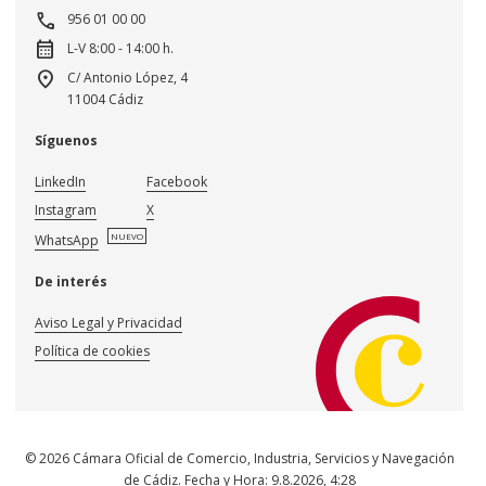
call
956 01 00 00
calendar_month
L-V 8:00 - 14:00 h.
location_on
C/ Antonio López, 4
11004 Cádiz
Síguenos
LinkedIn
Facebook
Instagram
X
NUEVO
WhatsApp
De interés
Aviso Legal y Privacidad
Política de cookies
© 2026 Cámara Oficial de Comercio, Industria, Servicios y Navegación
de Cádiz. Fecha y Hora:
9.8.2026
,
4:28