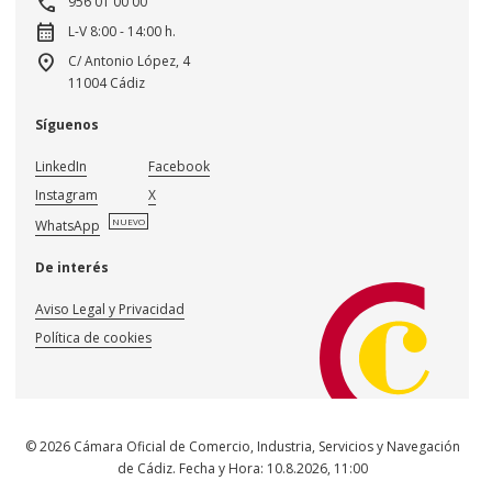
call
956 01 00 00
calendar_month
L-V 8:00 - 14:00 h.
location_on
C/ Antonio López, 4
11004 Cádiz
Síguenos
LinkedIn
Facebook
Instagram
X
NUEVO
WhatsApp
De interés
Aviso Legal y Privacidad
Política de cookies
© 2026 Cámara Oficial de Comercio, Industria, Servicios y Navegación
de Cádiz. Fecha y Hora:
10.8.2026
,
11:00