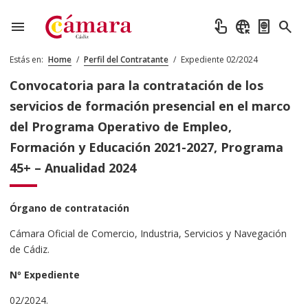
menu
touch_app
captive_portal
passport
search
Estás en:
Home
/
Perfil del Contratante
/
Expediente 02/2024
Convocatoria para la contratación de los
servicios de formación presencial en el marco
del Programa Operativo de Empleo,
Formación y Educación 2021-2027, Programa
45+ – Anualidad 2024
Órgano de contratación
Cámara Oficial de Comercio, Industria, Servicios y Navegación
de Cádiz.
Nº Expediente
02/2024.