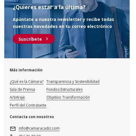
¿Quieres estar a la última?
Apúntate a nuestra newsletter y recibe todas
nuestras novedades en tu correo electrónico
chevron_right
Suscríbete
Más información
¿Qué es la Cámara?
Transparencia y Sostenibilidad
Sala de Prensa
Fondos Estructurales
Arbitraje
Objetivo Transformación
Perfil del Contratante
Contacta con nosotros
mail
info@camaracadiz.com