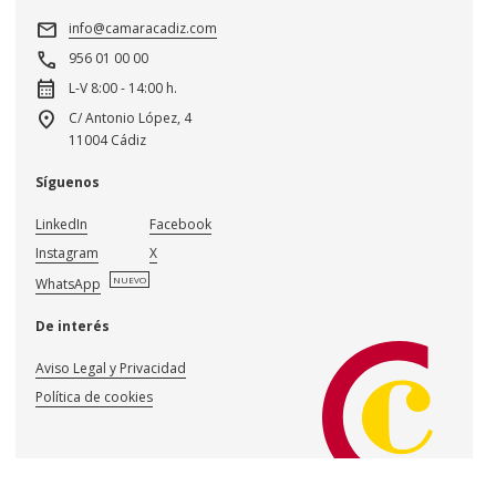
mail
info@camaracadiz.com
call
956 01 00 00
calendar_month
L-V 8:00 - 14:00 h.
location_on
C/ Antonio López, 4
11004 Cádiz
Síguenos
LinkedIn
Facebook
Instagram
X
NUEVO
WhatsApp
De interés
Aviso Legal y Privacidad
Política de cookies