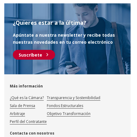
¿Quieres estar a la última?
Apúntate a nuestra newsletter y recibe todas
nuestras novedades en tu correo electrónico
chevron_right
Suscríbete
Más información
¿Qué es la Cámara?
Transparencia y Sostenibilidad
Sala de Prensa
Fondos Estructurales
Arbitraje
Objetivo Transformación
Perfil del Contratante
Contacta con nosotros