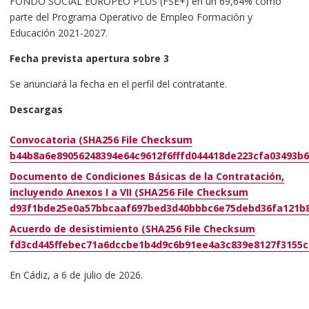
FONDO SOCIAL EUROPEO PLUS (FSE+) en un 69,64% como
parte del Programa Operativo de Empleo Formación y
Educación 2021-2027.
Fecha prevista apertura sobre 3
Se anunciará la fecha en el perfil del contratante.
Descargas
Convocatoria (SHA256 File Checksum
b44b8a6e89056248394e64c9612f6fffd044418de223cfa03493b6
Documento de Condiciones Básicas de la Contratación,
incluyendo Anexos I a VII (SHA256 File Checksum
d93f1bde25e0a57bbcaaf697bed3d40bbbc6e75debd36fa121b8
Acuerdo de desistimiento (SHA256 File Checksum
fd3cd445ffebec71a6dccbe1b4d9c6b91ee4a3c839e8127f3155c
En Cádiz, a 6 de julio de 2026.