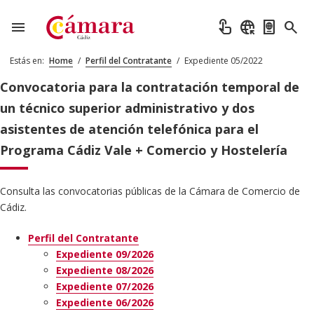
menu
touch_app
captive_portal
passport
search
Estás en:
Home
/
Perfil del Contratante
/
Expediente 05/2022
Convocatoria para la contratación temporal de
un técnico superior administrativo y dos
asistentes de atención telefónica para el
Programa Cádiz Vale + Comercio y Hostelería
Consulta las convocatorias públicas de la Cámara de Comercio de
Cádiz.
Perfil del Contratante
Expediente 09/2026
Expediente 08/2026
Expediente 07/2026
Expediente 06/2026