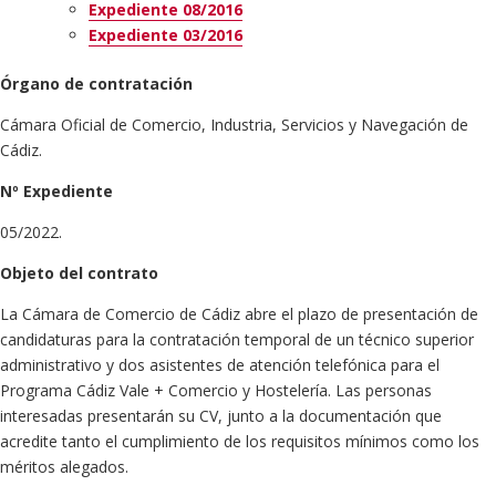
Expediente 08/2016
Expediente 03/2016
Órgano de contratación
Cámara Oficial de Comercio, Industria, Servicios y Navegación de
Cádiz.
Nº Expediente
05/2022.
Objeto del contrato
La Cámara de Comercio de Cádiz abre el plazo de presentación de
candidaturas para la contratación temporal de un técnico superior
administrativo y dos asistentes de atención telefónica para el
Programa Cádiz Vale + Comercio y Hostelería. Las personas
interesadas presentarán su CV, junto a la documentación que
acredite tanto el cumplimiento de los requisitos mínimos como los
méritos alegados.