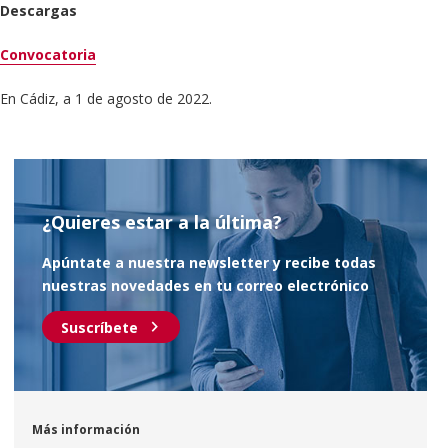
Descargas
Convocatoria
En Cádiz, a 1 de agosto de 2022.
¿Quieres estar a la última?
Apúntate a nuestra newsletter y recibe todas
nuestras novedades en tu correo electrónico
chevron_right
Suscríbete
Más información