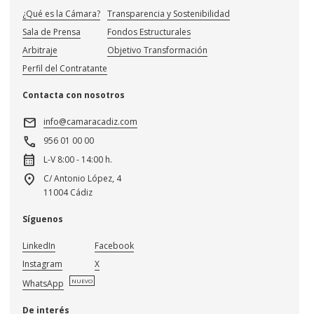
¿Qué es la Cámara?
Transparencia y Sostenibilidad
Sala de Prensa
Fondos Estructurales
Arbitraje
Objetivo Transformación
Perfil del Contratante
Contacta con nosotros
mail
info@camaracadiz.com
call
956 01 00 00
calendar_month
L-V 8:00 - 14:00 h.
location_on
C/ Antonio López, 4
11004 Cádiz
Síguenos
LinkedIn
Facebook
Instagram
X
NUEVO
WhatsApp
De interés