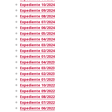
Expediente 10/2024
Expediente 09/2024
Expediente 08/2024
Expediente 07/2024
Expediente 06/2024
Expediente 05/2024
Expediente 04/2024
Expediente 03/2024
Expediente 02/2024
Expediente 01/2024
Expediente 04/2023
Expediente 03/2023
Expediente 02/2023
Expediente 01/2023
Expediente 10/2022
Expediente 09/2022
Expediente 08/2022
Expediente 07/2022
Expediente 06/2022