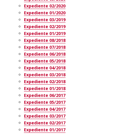
Expediente 02/2020
Expediente 01/2020
Expediente 03/2019
Expediente 02/2019
Expediente 01/2019
Expediente 08/2018
Expediente 07/2018
Expediente 06/2018
Expediente 05/2018
Expediente 04/2018
Expediente 03/2018
Expediente 02/2018
Expediente 01/2018
Expediente 06/2017
Expediente 05/2017
Expediente 04/2017
Expediente 03/2017
Expediente 02/2017
Expediente 01/2017