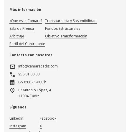
Más información
¿Qué es la Cámara?
Transparencia y Sostenibilidad
Sala de Prensa
Fondos Estructurales
Arbitraje
Objetivo Transformación
Perfil del Contratante
Contacta con nosotros
mail
info@camaracadiz.com
call
956 01 00 00
calendar_month
L-V 8:00 - 14:00 h.
location_on
C/ Antonio López, 4
11004 Cádiz
Síguenos
LinkedIn
Facebook
Instagram
X