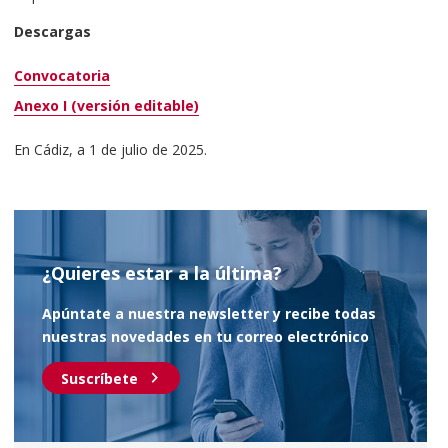
Descargas
Convocatoria
Anexo I (versión editable)
En Cádiz, a 1 de julio de 2025.
¿Quieres estar a la última?
Apúntate a nuestra newsletter y recibe todas
nuestras novedades en tu correo electrónico
chevron_right
Suscríbete