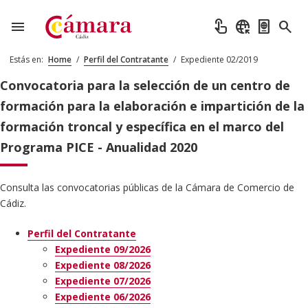
menu
touch_app
captive_portal
passport
search
Estás en:
Home
/
Perfil del Contratante
/
Expediente 02/2019
Convocatoria para la selección de un centro de
formación para la elaboración e impartición de la
formación troncal y específica en el marco del
Programa PICE - Anualidad 2020
Consulta las convocatorias públicas de la Cámara de Comercio de
Cádiz.
Perfil del Contratante
Expediente 09/2026
Expediente 08/2026
Expediente 07/2026
Expediente 06/2026