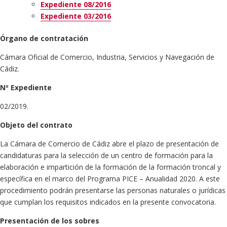
Expediente 08/2016
Expediente 03/2016
Órgano de contratación
Cámara Oficial de Comercio, Industria, Servicios y Navegación de
Cádiz.
Nº Expediente
02/2019.
Objeto del contrato
La Cámara de Comercio de Cádiz abre el plazo de presentación de
candidaturas para la selección de un centro de formación para la
elaboración e impartición de la formación de la formación troncal y
específica en el marco del Programa PICE – Anualidad 2020. A este
procedimiento podrán presentarse las personas naturales o jurídicas
que cumplan los requisitos indicados en la presente convocatoria.
Presentación de los sobres