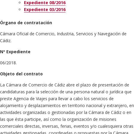
Expediente 08/2016
Expediente 03/2016
Órgano de contratación
Cámara Oficial de Comercio, Industria, Servicios y Navegación de
Cádiz.
Nº Expediente
06/2018.
Objeto del contrato
La Cámara de Comercio de Cádiz abre el plazo de presentación de
candidaturas para la selección de una persona natural o jurídica que
preste Agencia de Viajes para llevar a cabo los servicios de
alojamiento y desplazamientos en territorio nacional y extranjero, en
actividades organizadas o gestionadas por la Cámara de Cádiz o en
las que ésta participe, así como la organización de misiones
comerciales directas, inversas, ferias, eventos y/o cualesquiera otras
actividades gestionadas, coordinadas o propuestas por la Cámara