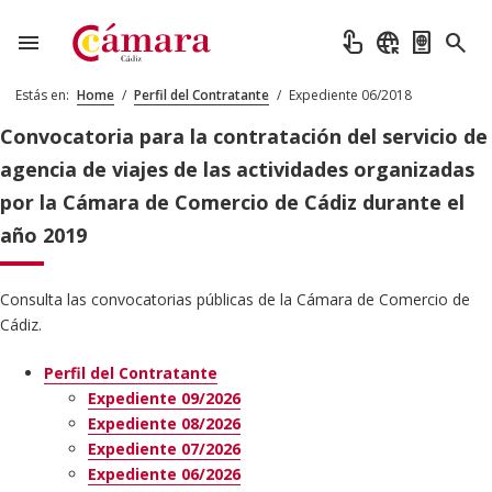
menu
touch_app
captive_portal
passport
search
Estás en:
Home
/
Perfil del Contratante
/
Expediente 06/2018
Convocatoria para la contratación del servicio de
agencia de viajes de las actividades organizadas
por la Cámara de Comercio de Cádiz durante el
año 2019
Consulta las convocatorias públicas de la Cámara de Comercio de
Cádiz.
Perfil del Contratante
Expediente 09/2026
Expediente 08/2026
Expediente 07/2026
Expediente 06/2026