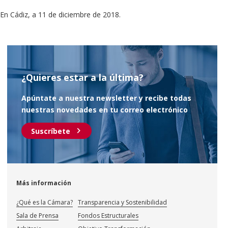
En Cádiz, a 11 de diciembre de 2018.
¿Quieres estar a la última?
Apúntate a nuestra newsletter y recibe todas
nuestras novedades en tu correo electrónico
chevron_right
Suscríbete
Más información
¿Qué es la Cámara?
Transparencia y Sostenibilidad
Sala de Prensa
Fondos Estructurales