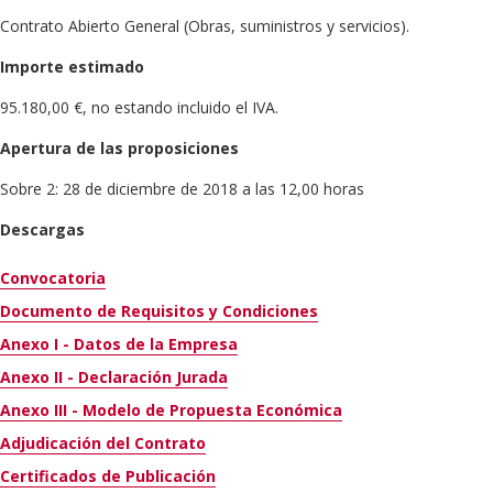
Contrato Abierto General (Obras, suministros y servicios).
Importe estimado
95.180,00 €, no estando incluido el IVA.
Apertura de las proposiciones
Sobre 2: 28 de diciembre de 2018 a las 12,00 horas
Descargas
Convocatoria
Documento de Requisitos y Condiciones
Anexo I - Datos de la Empresa
Anexo II - Declaración Jurada
Anexo III - Modelo de Propuesta Económica
Adjudicación del Contrato
Certificados de Publicación