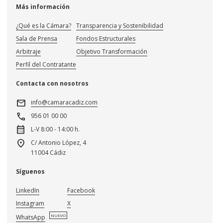
Más información
¿Qué es la Cámara?
Transparencia y Sostenibilidad
Sala de Prensa
Fondos Estructurales
Arbitraje
Objetivo Transformación
Perfil del Contratante
Contacta con nosotros
mail
info@camaracadiz.com
call
956 01 00 00
calendar_month
L-V 8:00 - 14:00 h.
location_on
C/ Antonio López, 4
11004 Cádiz
Síguenos
LinkedIn
Facebook
Instagram
X
NUEVO
WhatsApp