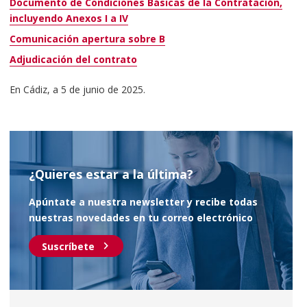
Documento de Condiciones Básicas de la Contratación,
incluyendo Anexos I a IV
Comunicación apertura sobre B
Adjudicación del contrato
En Cádiz, a 5 de junio de 2025.
¿Quieres estar a la última?
Apúntate a nuestra newsletter y recibe todas
nuestras novedades en tu correo electrónico
chevron_right
Suscríbete