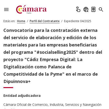
menu
touch_app
captive_portal
passport
search
Estás en:
Home
/
Perfil del Contratante
/
Expediente 04/2025
Convocatoria para la contratación externa
del servicio de elaboración y edición de los
materiales para las empresas beneficiarias
del programa "#socialselling2025" dentro del
proyecto "Cádiz Empresa Digital: La
Digitalización como Palanca de
Competitividad de la Pyme" en el marco de
Dipuinnova+
Entidad adjudicadora
Cámara Oficial de Comercio, Industria, Servicios y Navegación