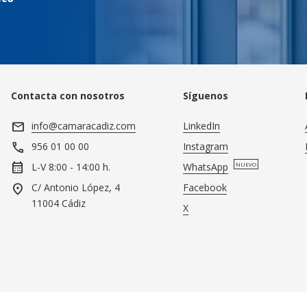
Contacta con nosotros
Síguenos
mail
info@camaracadiz.com
LinkedIn
call
Instagram
956 01 00 00
calendar_month
WhatsApp
NUEVO
L-V 8:00 - 14:00 h.
location_on
Facebook
C/ Antonio López, 4
11004 Cádiz
X