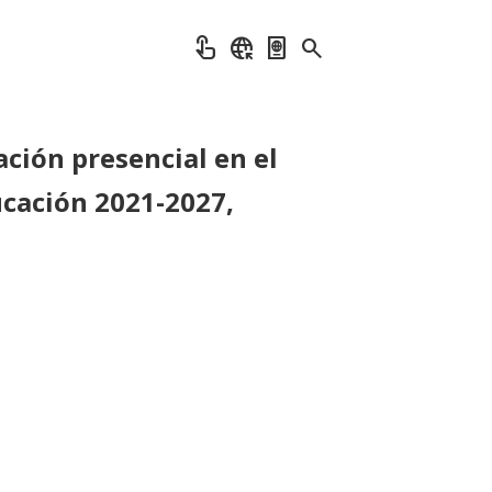
touch_app
captive_portal
passport
search
ación presencial en el
cación 2021-2027,