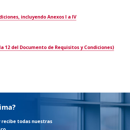
ciones, incluyendo Anexos I a IV
ula 12 del Documento de Requisitos y Condiciones)
tima?
 recibe todas nuestras
ico