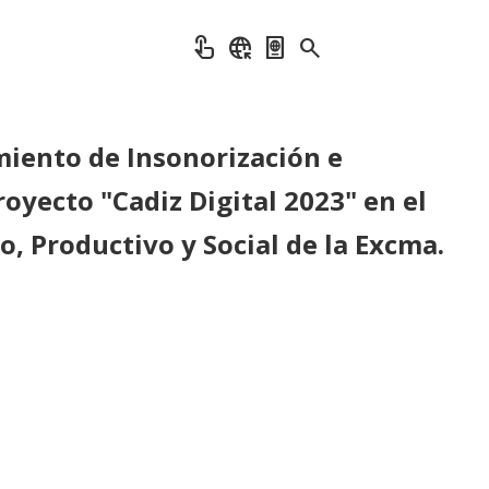
touch_app
captive_portal
passport
search
miento de Insonorización e
oyecto "Cadiz Digital 2023" en el
o, Productivo y Social de la Excma.