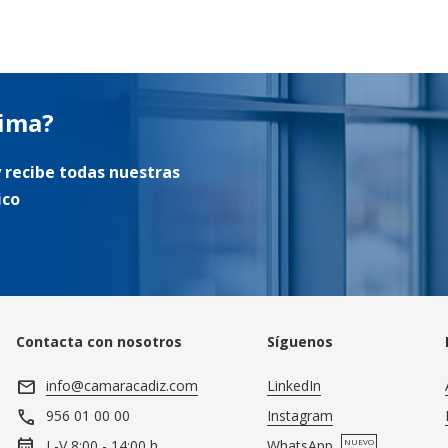
tima?
 recibe todas nuestras
ico
Contacta con nosotros
Síguenos
mail
info@camaracadiz.com
LinkedIn
call
Instagram
956 01 00 00
calendar_month
WhatsApp
NUEVO
L-V 8:00 - 14:00 h.