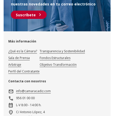
nuestras novedades en tu correo electrónico
chevron_right
Suscríbete
Más información
¿Qué es la Cámara?
Transparencia y Sostenibilidad
Sala de Prensa
Fondos Estructurales
Arbitraje
Objetivo Transformación
Perfil del Contratante
Contacta con nosotros
mail
info@camaracadiz.com
call
956 01 00 00
calendar_month
L-V 8:00 - 14:00 h.
location_on
C/ Antonio López, 4