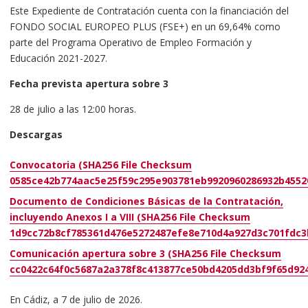
Este Expediente de Contratación cuenta con la financiación del
FONDO SOCIAL EUROPEO PLUS (FSE+) en un 69,64% como
parte del Programa Operativo de Empleo Formación y
Educación 2021-2027.
Fecha prevista apertura sobre 3
28 de julio a las 12:00 horas.
Descargas
Convocatoria (SHA256 File Checksum
0585ce42b774aac5e25f59c295e903781eb9920960286932b4552
Documento de Condiciones Básicas de la Contratación,
incluyendo Anexos I a VIII (SHA256 File Checksum
1d9cc72b8cf785361d476e5272487efe8e710d4a927d3c701fdc3
Comunicación apertura sobre 3 (SHA256 File Checksum
cc0422c64f0c5687a2a378f8c413877ce50bd4205dd3bf9f65d92
En Cádiz, a 7 de julio de 2026.