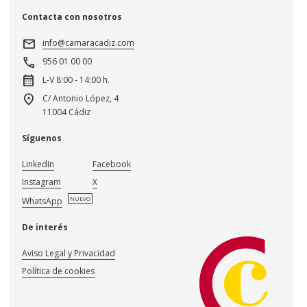
Contacta con nosotros
mail
info@camaracadiz.com
call
956 01 00 00
calendar_month
L-V 8:00 - 14:00 h.
location_on
C/ Antonio López, 4
11004 Cádiz
Síguenos
LinkedIn
Facebook
Instagram
X
NUEVO
WhatsApp
De interés
Aviso Legal y Privacidad
Política de cookies