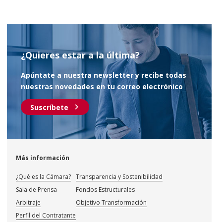
¿Quieres estar a la última?
Apúntate a nuestra newsletter y recibe todas
nuestras novedades en tu correo electrónico
chevron_right
Suscríbete
Más información
¿Qué es la Cámara?
Transparencia y Sostenibilidad
Sala de Prensa
Fondos Estructurales
Arbitraje
Objetivo Transformación
Perfil del Contratante