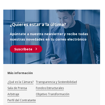
¿Quieres estar a la última?
Apúntate a nuestra newsletter y recibe todas
nuestras novedades en tu correo electrónico
chevron_right
Suscríbete
Más información
¿Qué es la Cámara?
Transparencia y Sostenibilidad
Sala de Prensa
Fondos Estructurales
Arbitraje
Objetivo Transformación
Perfil del Contratante