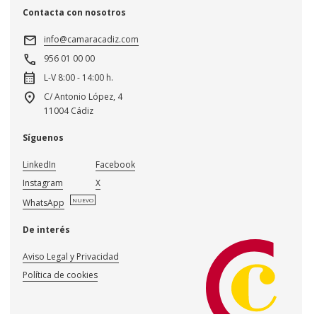
Contacta con nosotros
mail
info@camaracadiz.com
call
956 01 00 00
calendar_month
L-V 8:00 - 14:00 h.
location_on
C/ Antonio López, 4
11004 Cádiz
Síguenos
LinkedIn
Facebook
Instagram
X
NUEVO
WhatsApp
De interés
Aviso Legal y Privacidad
Política de cookies