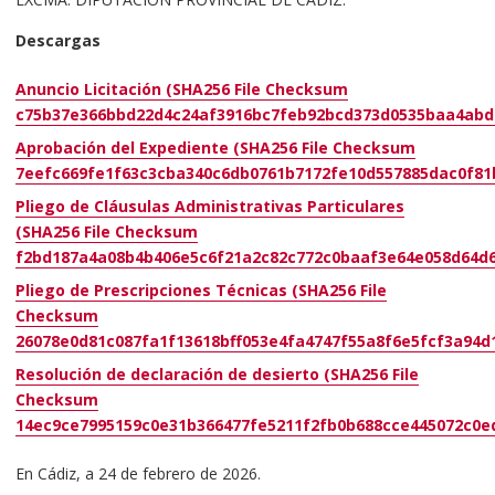
Descargas
Anuncio Licitación (SHA256 File Checksum
c75b37e366bbd22d4c24af3916bc7feb92bcd373d0535baa4abd
Aprobación del Expediente (SHA256 File Checksum
7eefc669fe1f63c3cba340c6db0761b7172fe10d557885dac0f81
Pliego de Cláusulas Administrativas Particulares
(SHA256 File Checksum
f2bd187a4a08b4b406e5c6f21a2c82c772c0baaf3e64e058d64d6
Pliego de Prescripciones Técnicas (SHA256 File
Checksum
26078e0d81c087fa1f13618bff053e4fa4747f55a8f6e5fcf3a94d
Resolución de declaración de desierto (SHA256 File
Checksum
14ec9ce7995159c0e31b366477fe5211f2fb0b688cce445072c0e
En Cádiz, a 24 de febrero de 2026.