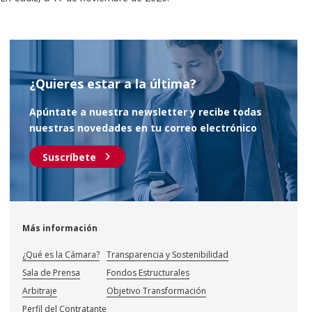
¿Quieres estar a la última?
Apúntate a nuestra newsletter y recibe todas
nuestras novedades en tu correo electrónico
chevron_right
Suscríbete
Más información
¿Qué es la Cámara?
Transparencia y Sostenibilidad
Sala de Prensa
Fondos Estructurales
Arbitraje
Objetivo Transformación
Perfil del Contratante