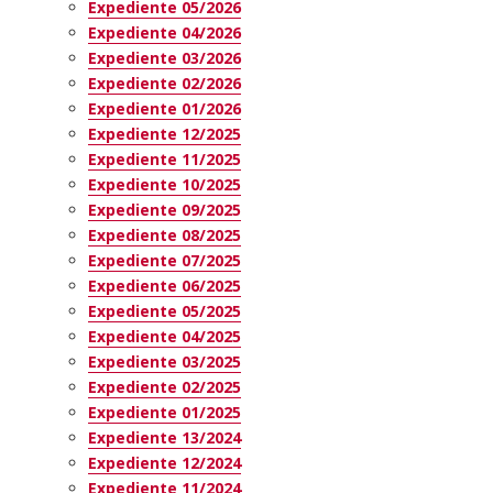
Expediente 05/2026
Expediente 04/2026
Expediente 03/2026
Expediente 02/2026
Expediente 01/2026
Expediente 12/2025
Expediente 11/2025
Expediente 10/2025
Expediente 09/2025
Expediente 08/2025
Expediente 07/2025
Expediente 06/2025
Expediente 05/2025
Expediente 04/2025
Expediente 03/2025
Expediente 02/2025
Expediente 01/2025
Expediente 13/2024
Expediente 12/2024
Expediente 11/2024