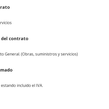
trato
rvicios
n del contrato
o General. (Obras, suministros y servicios)
timado
 estando incluido el IVA.