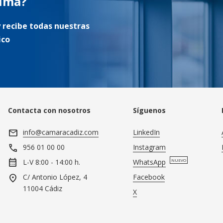
tima?
 recibe todas nuestras
ico
Contacta con nosotros
Síguenos
mail
info@camaracadiz.com
LinkedIn
call
Instagram
956 01 00 00
calendar_month
WhatsApp
NUEVO
L-V 8:00 - 14:00 h.
location_on
Facebook
C/ Antonio López, 4
11004 Cádiz
X