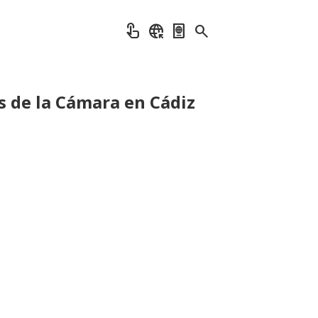
touch_app
captive_portal
passport
search
as de la Cámara en Cádiz