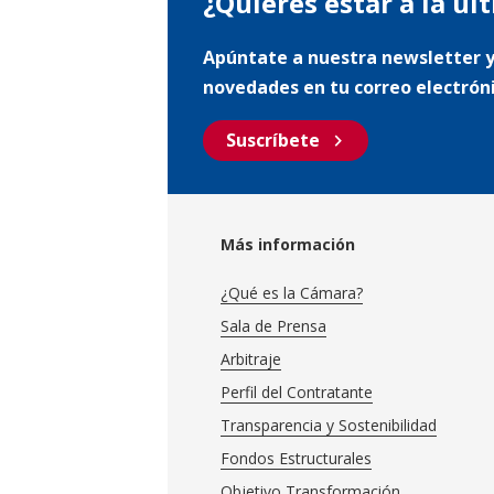
¿Quieres estar a la úl
Apúntate a nuestra newsletter y
novedades en tu correo electrón
chevron_right
Suscríbete
Más información
¿Qué es la Cámara?
Sala de Prensa
Arbitraje
Perfil del Contratante
Transparencia y Sostenibilidad
Fondos Estructurales
Objetivo Transformación