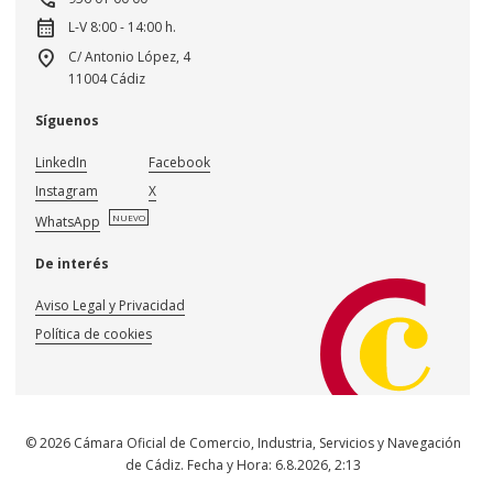
calendar_month
L-V 8:00 - 14:00 h.
location_on
C/ Antonio López, 4
11004 Cádiz
Síguenos
LinkedIn
Facebook
Instagram
X
NUEVO
WhatsApp
De interés
Aviso Legal y Privacidad
Política de cookies
© 2026 Cámara Oficial de Comercio, Industria, Servicios y Navegación
de Cádiz. Fecha y Hora:
6.8.2026
,
2:13