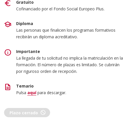
euro
Gratuito
Cofinanciado por el Fondo Social Europeo Plus.
school
Diploma
Las personas que finalicen los programas formativos
recibirán un diploma acreditativo.
info
Importante
La llegada de tu solicitud no implica la matriculación en la
formación. El número de plazas es limitado. Se cubrirán
por riguroso orden de recepción.
description
Temario
Pulsa
aquí
para descargar.
block
Plazo cerrado