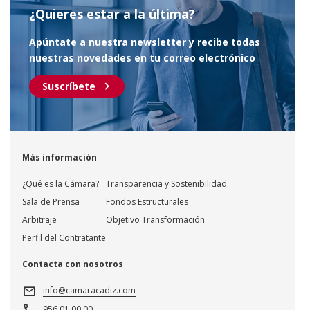
¿Quieres estar a la última?
Apúntate a nuestra newsletter y recibe todas
nuestras novedades en tu correo electrónico
chevron_right
Suscríbete
Más información
¿Qué es la Cámara?
Transparencia y Sostenibilidad
Sala de Prensa
Fondos Estructurales
Arbitraje
Objetivo Transformación
Perfil del Contratante
Contacta con nosotros
mail
info@camaracadiz.com
call
956 01 00 00