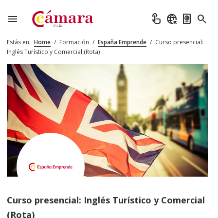
menu
touch_app
captive_portal
passport
search
Estás en:
Home
/
Formación
/
España Emprende
/
Curso presencial:
Inglés Turístico y Comercial (Rota)
Curso presencial: Inglés Turístico y Comercial
(Rota)