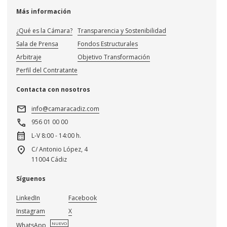
Más información
¿Qué es la Cámara?
Transparencia y Sostenibilidad
Sala de Prensa
Fondos Estructurales
Arbitraje
Objetivo Transformación
Perfil del Contratante
Contacta con nosotros
mail
info@camaracadiz.com
call
956 01 00 00
calendar_month
L-V 8:00 - 14:00 h.
location_on
C/ Antonio López, 4
11004 Cádiz
Síguenos
LinkedIn
Facebook
Instagram
X
NUEVO
WhatsApp