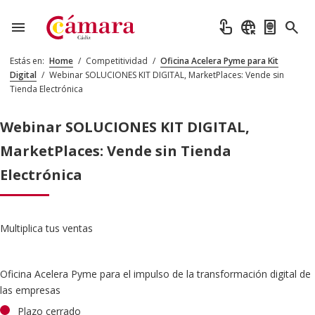
menu
touch_app
captive_portal
passport
search
Estás en:
Home
/
Competitividad
/
Oficina Acelera Pyme para Kit
Digital
/
Webinar SOLUCIONES KIT DIGITAL, MarketPlaces: Vende sin
Tienda Electrónica
Webinar SOLUCIONES KIT DIGITAL,
MarketPlaces: Vende sin Tienda
Electrónica
Multiplica tus ventas
Oficina Acelera Pyme para el impulso de la transformación digital de
las empresas
Plazo cerrado