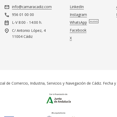
mail
info@camaracadiz.com
LinkedIn
call
Instagram
956 01 00 00
calendar_month
WhatsApp
NUEVO
L-V 8:00 - 14:00 h.
location_on
Facebook
C/ Antonio López, 4
11004 Cádiz
X
al de Comercio, Industria, Servicios y Navegación de Cádiz. Fecha y