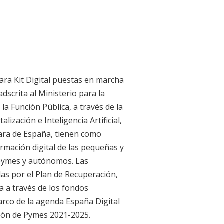
 nació en Granada en 1982 donde
desarrollado labores de asistencia,
 en digitalización y estrategias de
200 empresas y colaborado con
privadas a nivel docente, entre
nización Industrial (EOI), ICE
ara Kit Digital puestas en marcha
la, UGR Emprendedora, Diputación
adscrita al Ministerio para la
veinte Cámaras de Comercio del
la Función Pública, a través de la
acional.
alización e Inteligencia Artificial,
ara de España, tienen como
ormación digital de las pequeñas y
pymes y autónomos. Las
das por el Plan de Recuperación,
a a través de los fondos
rco de la agenda España Digital
ación de Pymes 2021-2025.