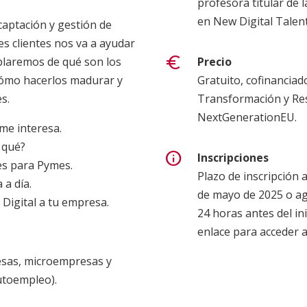
profesora titular de 
en New Digital Talent
captación y gestión de
es clientes nos va a ayudar
Ha impartido formaci
euro
blaremos de qué son los
Precio
cómo hacerlos madurar y
Gratuito, cofinanciad
Executive Master o
s.
Transformación y Resi
(eMBA) del Colegi
NextGenerationEU.
(2024 y 2025).
me interesa.
Máster en Publicid
 qué?
Management de New
info
Inscripciones
es para Pymes.
School (2025).
Plazo de inscripción 
 a día.
Máster de Publicida
de mayo de 2025 o ago
Digital a tu empresa.
de ESCO Escuela S
24 horas antes del ini
Granada (2023 y 20
enlace para acceder a
Máster de Marketin
sas, microempresas y
Redes Sociales de 
utoempleo).
Granada (2017 y 20