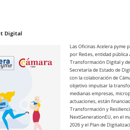
Alicia es arquitecto,
reside y trabaja. Ha 
docencia y consultoría
marketing a más de 
t Digital
entidades públicas y 
ellas: Escuela de Orga
Las Oficinas Acelera pyme p
Universidad de Sevil
por Red.es, entidad pública 
de Almería y más de 
Transformación Digital y de 
resto del territorio n
Secretaría de Estado de Digit
con la colaboración de Cám
objetivo impulsar la transf
medianas empresas, micro
actuaciones, están financia
Transformación y Resilienci
NextGenerationEU, en el ma
2026 y el Plan de Digitaliz