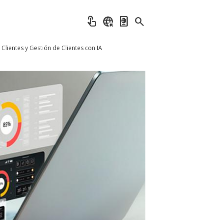
touch_app
captive_portal
passport
search
lientes y Gestión de Clientes con IA