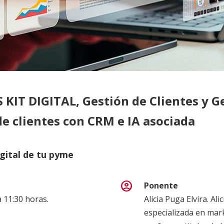
KIT DIGITAL, Gestión de Clientes y Ge
de clientes con CRM e IA asociada
igital de tu pyme
account_circle
Ponente
a 11:30 horas.
Alicia Puga Elvira. A
especializada en mark