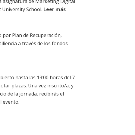
la asignatura de Marketing Digital
 University School.
Leer más
ón en los siguientes másteres:
o por Plan de Recuperación,
f Business Administration
liencia a través de los fondos
o de Economistas de Granada
ad, Comunicación, Marketing y
 Digital Talent University
abierto hasta las 13:00 horas del 7
d y Marketing en la Era Digital
tar plazas. Una vez inscrito/a, y
uperior de Comunicación de
cio de la jornada, recibirás el
24).
l evento.
g, Comercio Electrónico y
la Cámara de Comercio de
18).