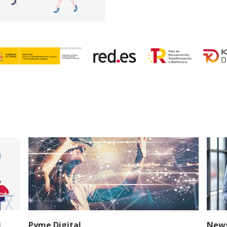
l
Pyme Digital
News