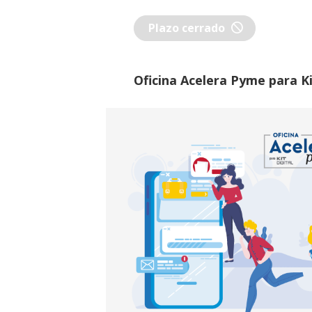
block
Plazo cerrado
Oficina Acelera Pyme para Ki