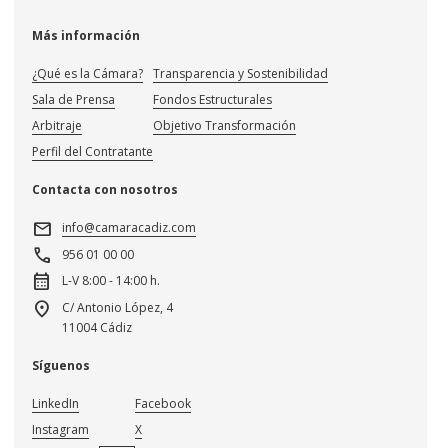
Más información
¿Qué es la Cámara?
Transparencia y Sostenibilidad
Sala de Prensa
Fondos Estructurales
Arbitraje
Objetivo Transformación
Perfil del Contratante
Contacta con nosotros
mail
info@camaracadiz.com
call
956 01 00 00
calendar_month
L-V 8:00 - 14:00 h.
location_on
C/ Antonio López, 4
11004 Cádiz
Síguenos
LinkedIn
Facebook
Instagram
X