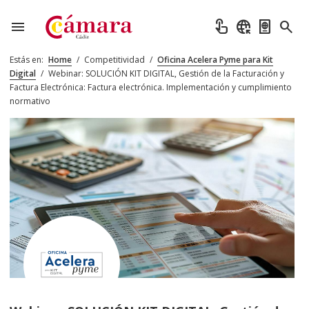
menu
touch_app
captive_portal
passport
search
Estás en:
Home
/
Competitividad
/
Oficina Acelera Pyme para Kit
Digital
/
Webinar: SOLUCIÓN KIT DIGITAL, Gestión de la Facturación y
Factura Electrónica: Factura electrónica. Implementación y cumplimiento
normativo