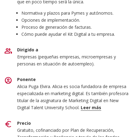
que en poco tiempo será la única.
Normativa y plazos para Pymes y autónomos.
Opciones de implementación.
Proceso de generación de facturas.
Cómo puede ayudar el Kit Digital a tu empresa.
group
Dirigido a
Empresas (pequeñas empresas, microempresas y
personas en situación de autoempleo).
account_circle
Ponente
Alicia Puga Elvira. Alicia es socia fundadora de empresa
especializada en marketing digital. Es también profesora
titular de la asignatura de Marketing Digital en New
Digital Talent University School.
Leer más
Ha impartido formación en los siguientes másteres:
euro
Precio
Gratuito, cofinanciado por Plan de Recuperación,
Executive Master of Business Administration (eMBA)