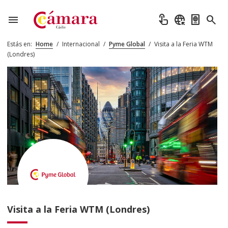
menu
touch_app
captive_portal
passport
search
Estás en:
Home
/
Internacional
/
Pyme Global
/
Visita a la Feria WTM
(Londres)
Visita a la Feria WTM (Londres)