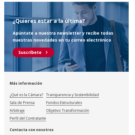
¿Quieres estar a la última?
Apúntate a nuestra newsletter y recibe todas
nuestras novedades en tu correo electrónico
chevron_right
Suscríbete
Más información
¿Qué es la Cámara?
Transparencia y Sostenibilidad
Sala de Prensa
Fondos Estructurales
Arbitraje
Objetivo Transformación
Perfil del Contratante
Contacta con nosotros