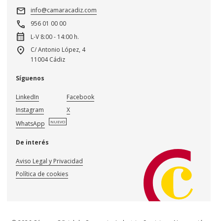
mail
info@camaracadiz.com
call
956 01 00 00
calendar_month
L-V 8:00 - 14:00 h.
location_on
C/ Antonio López, 4
11004 Cádiz
Síguenos
LinkedIn
Facebook
Instagram
X
NUEVO
WhatsApp
De interés
Aviso Legal y Privacidad
Política de cookies