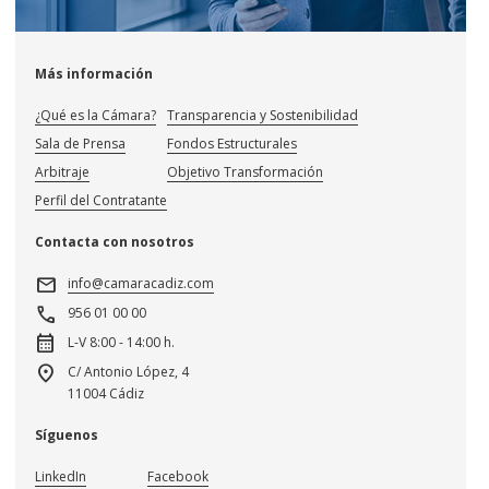
Más información
¿Qué es la Cámara?
Transparencia y Sostenibilidad
Sala de Prensa
Fondos Estructurales
Arbitraje
Objetivo Transformación
Perfil del Contratante
Contacta con nosotros
mail
info@camaracadiz.com
call
956 01 00 00
calendar_month
L-V 8:00 - 14:00 h.
location_on
C/ Antonio López, 4
11004 Cádiz
Síguenos
LinkedIn
Facebook