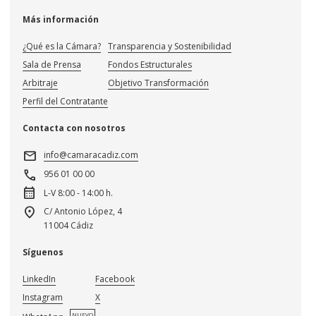
Más información
¿Qué es la Cámara?
Transparencia y Sostenibilidad
Sala de Prensa
Fondos Estructurales
Arbitraje
Objetivo Transformación
Perfil del Contratante
Contacta con nosotros
mail
info@camaracadiz.com
call
956 01 00 00
calendar_month
L-V 8:00 - 14:00 h.
location_on
C/ Antonio López, 4
11004 Cádiz
Síguenos
LinkedIn
Facebook
Instagram
X
NUEVO