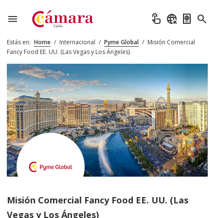
menu
touch_app
captive_portal
passport
search
Estás en:
Home
/
Internacional
/
Pyme Global
/
Misión Comercial
Fancy Food EE. UU. (Las Vegas y Los Ángeles)
Misión Comercial Fancy Food EE. UU. (Las
Vegas y Los Ángeles)