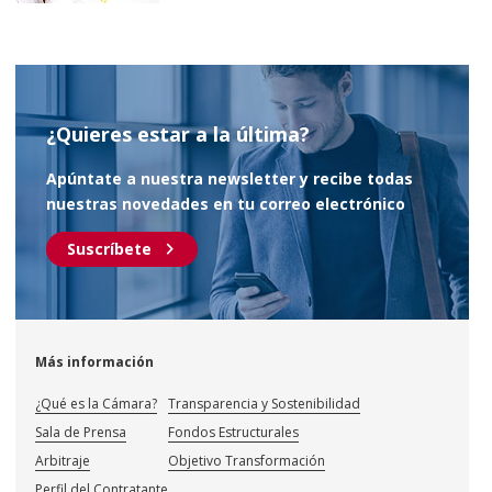
¿Quieres estar a la última?
Apúntate a nuestra newsletter y recibe todas
nuestras novedades en tu correo electrónico
chevron_right
Suscríbete
Más información
¿Qué es la Cámara?
Transparencia y Sostenibilidad
Sala de Prensa
Fondos Estructurales
Arbitraje
Objetivo Transformación
Perfil del Contratante