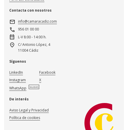
Contacta con nosotros
mail
info@camaracadiz.com
call
956 01 00 00
calendar_month
L-V 8:00 - 14:00 h.
location_on
C/ Antonio López, 4
11004 Cádiz
Síguenos
LinkedIn
Facebook
Instagram
X
NUEVO
WhatsApp
De interés
Aviso Legal y Privacidad
Política de cookies