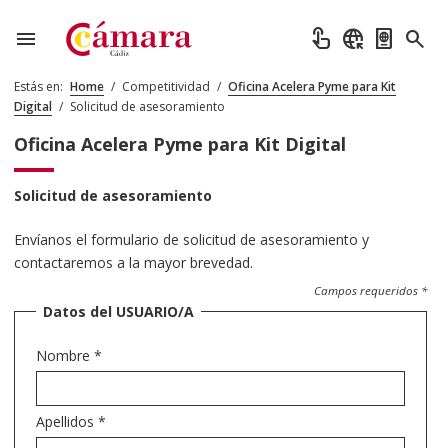
menu
touch_app
captive_portal
passport
search
Estás en:
Home
/
Competitividad
/
Oficina Acelera Pyme para Kit
Digital
/
Solicitud de asesoramiento
Oficina Acelera Pyme para Kit Digital
Solicitud de asesoramiento
Envíanos el formulario de solicitud de asesoramiento y
contactaremos a la mayor brevedad.
Campos requeridos *
Datos del USUARIO/A
Nombre
*
Apellidos
*