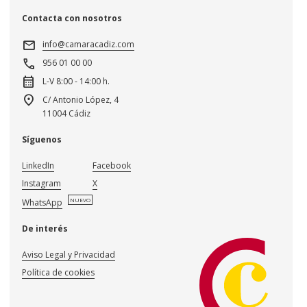
Contacta con nosotros
mail
info@camaracadiz.com
call
956 01 00 00
calendar_month
L-V 8:00 - 14:00 h.
location_on
C/ Antonio López, 4
11004 Cádiz
Síguenos
LinkedIn
Facebook
Instagram
X
NUEVO
WhatsApp
De interés
Aviso Legal y Privacidad
Política de cookies