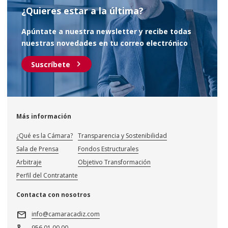
¿Quieres estar a la última?
Apúntate a nuestra newsletter y recibe todas
nuestras novedades en tu correo electrónico
chevron_right
Suscríbete
Más información
¿Qué es la Cámara?
Transparencia y Sostenibilidad
Sala de Prensa
Fondos Estructurales
Arbitraje
Objetivo Transformación
Perfil del Contratante
Contacta con nosotros
mail
info@camaracadiz.com
956 01 00 00