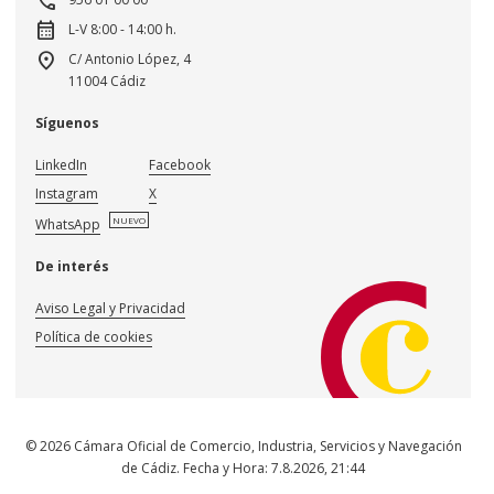
call
calendar_month
L-V 8:00 - 14:00 h.
location_on
C/ Antonio López, 4
11004 Cádiz
Síguenos
LinkedIn
Facebook
Instagram
X
NUEVO
WhatsApp
De interés
Aviso Legal y Privacidad
Política de cookies
© 2026 Cámara Oficial de Comercio, Industria, Servicios y Navegación
de Cádiz. Fecha y Hora:
7.8.2026
,
21:44