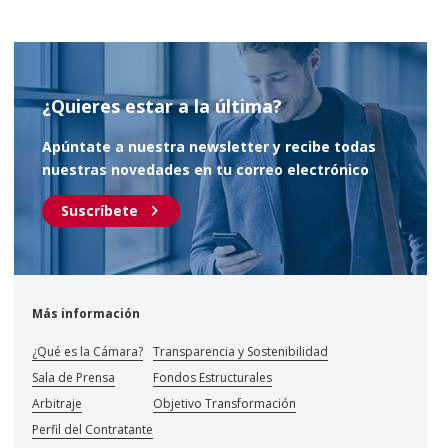
¿Quieres estar a la última?
Apúntate a nuestra newsletter y recibe todas
nuestras novedades en tu correo electrónico
chevron_right
Suscríbete
Más información
¿Qué es la Cámara?
Transparencia y Sostenibilidad
Sala de Prensa
Fondos Estructurales
Arbitraje
Objetivo Transformación
Perfil del Contratante