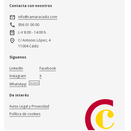
Contacta con nosotros
mail
info@camaracadiz.com
call
956 01 00 00
calendar_month
L-V 8:00 - 14:00 h.
location_on
C/ Antonio López, 4
11004 Cádiz
Síguenos
LinkedIn
Facebook
Instagram
X
NUEVO
WhatsApp
De interés
Aviso Legal y Privacidad
Política de cookies