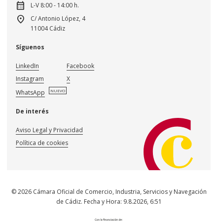
calendar_month
L-V 8:00 - 14:00 h.
location_on
C/ Antonio López, 4
11004 Cádiz
Síguenos
LinkedIn
Facebook
Instagram
X
NUEVO
WhatsApp
De interés
Aviso Legal y Privacidad
Política de cookies
© 2026 Cámara Oficial de Comercio, Industria, Servicios y Navegación
de Cádiz. Fecha y Hora:
9.8.2026
,
6:51