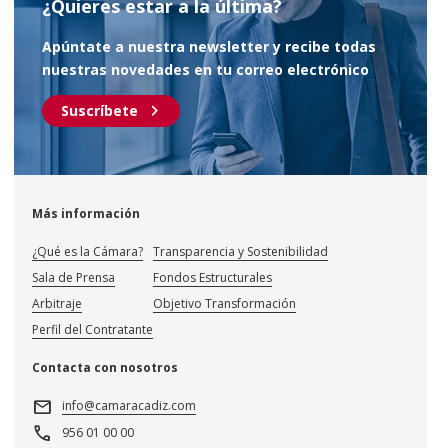
¿Quieres estar a la última?
Apúntate a nuestra newsletter y recibe todas
nuestras novedades en tu correo electrónico
chevron_right
Suscríbete
Más información
¿Qué es la Cámara?
Transparencia y Sostenibilidad
Sala de Prensa
Fondos Estructurales
Arbitraje
Objetivo Transformación
Perfil del Contratante
Contacta con nosotros
mail
info@camaracadiz.com
call
956 01 00 00