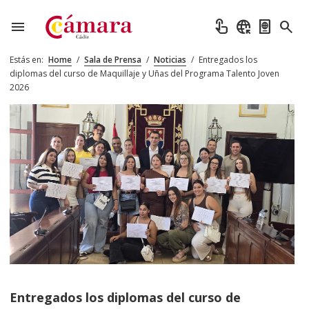
menu
touch_app
captive_portal
passport
search
Estás en:
Home
/
Sala de Prensa
/
Noticias
/
Entregados los
diplomas del curso de Maquillaje y Uñas del Programa Talento Joven
2026
Entregados los diplomas del curso de