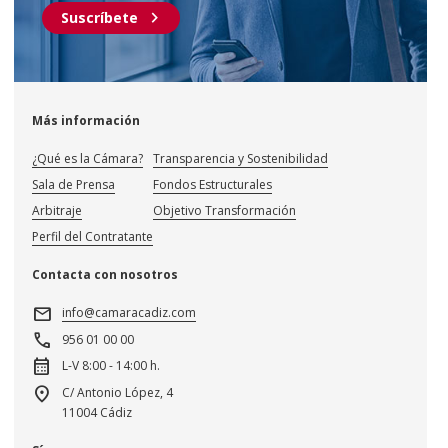
chevron_right
Suscríbete
Más información
¿Qué es la Cámara?
Transparencia y Sostenibilidad
Sala de Prensa
Fondos Estructurales
Arbitraje
Objetivo Transformación
Perfil del Contratante
Contacta con nosotros
mail
info@camaracadiz.com
call
956 01 00 00
calendar_month
L-V 8:00 - 14:00 h.
location_on
C/ Antonio López, 4
11004 Cádiz